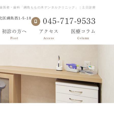
歯医者・歯科「綱島ももの木デンタルクリニック」｜土日診療
区綱島西1-5-18
045-717-9533
初診の方へ
アクセス
医療コラム
First
Access
Column