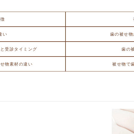
特徴
違い
歯の被せ物
法と受診タイミング
歯の
被せ物素材の違い
被せ物で