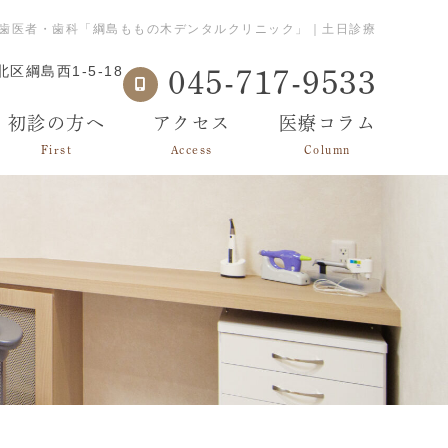
歯医者・歯科「綱島ももの木デンタルクリニック」｜土日診療
区綱島西1-5-18
045-717-9533
初診の方へ
アクセス
医療コラム
First
Access
Column