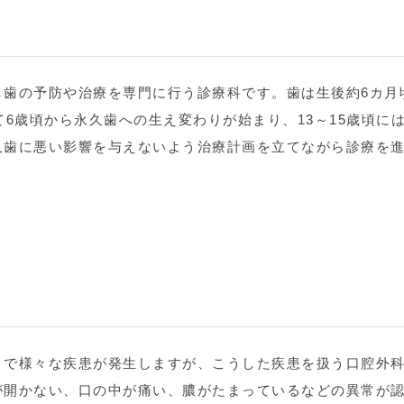
歯の予防や治療を専門に行う診療科です。歯は生後約6カ月
て6歳頃から永久歯への生え変わりが始まり、13～15歳頃に
久歯に悪い影響を与えないよう治療計画を立てながら診療を
まで様々な疾患が発生しますが、こうした疾患を扱う口腔外
が開かない、口の中が痛い、膿がたまっているなどの異常が