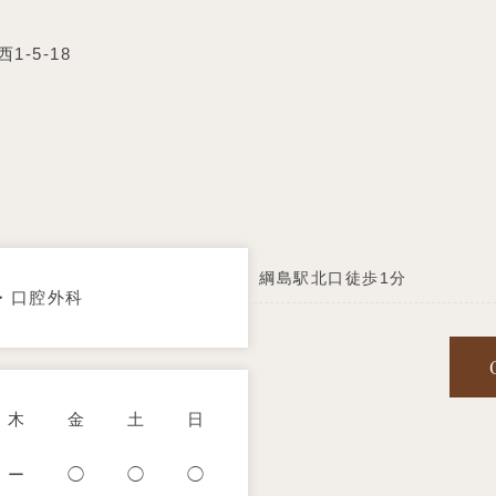
-5-18
綱島駅北口徒歩1分
・口腔外科
木
金
土
日
ー
◯
◯
◯