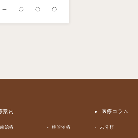
ー
◯
◯
◯
療案内
医療コラム
歯治療
根管治療
未分類