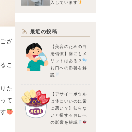
入しています
最近の投稿
ござ
【美容のための白
湯習慣】歯にもメ
リットはある？
るこ
お口への影響を解
説
りた
【アサイーボウル
って
は体にいいのに歯
に悪い？】知らな
す
いと損するお口へ
の影響を解説