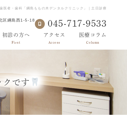
歯医者・歯科「綱島ももの木デンタルクリニック」｜土日診療
区綱島西1-5-18
045-717-9533
初診の方へ
アクセス
医療コラム
First
Access
Column
ックです